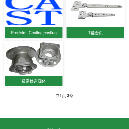
Precision Casting;casting
T型合页
精密铸造阀体
共
1
页
3
条