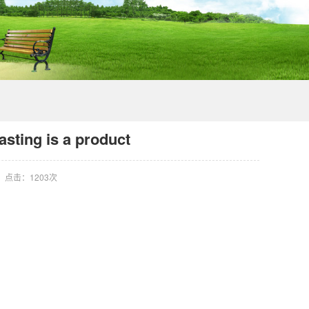
sting is a product
点击：
1203次