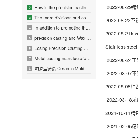
2022-08-
How is the precision casting m
2
The more divisions and competi
3
2022-08-
In addition to promoting the p
4
2022-08-21Inv
precision casting and Wax loss
5
Stainless st
Losing Precision Casting,Wax l
6
Metal casting manufacturer loc
7
2022-08-
陶瓷型铸造 Ceramic Mold Casting
8
2022-08
2022-08-
2022-03-
2021-10-
2021-02-