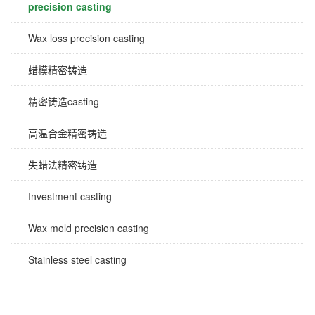
precision casting
Wax loss precision casting
蜡模精密铸造
精密铸造casting
高温合金精密铸造
失蜡法精密铸造
Investment casting
Wax mold precision casting
Stainless steel casting